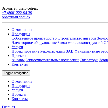
Звоните прямо сейчас
+7 (800) 222-94-39
обратный звонок
О компании
Продукция
Собственное производство
Строительство ангаров
Зерно
Элеваторное оборудование
Завод металлоконструкций
Об
Услуги
Проектирование
Реконструкция ЗАВ
Фундаментные раб
Проекты
Ангары
Зерноочистительные комплексы
Элеваторы
Зерн
Контакты
Toggle navigation
О компании
Продукция
Услуги
Проекты
Контакты
Главная