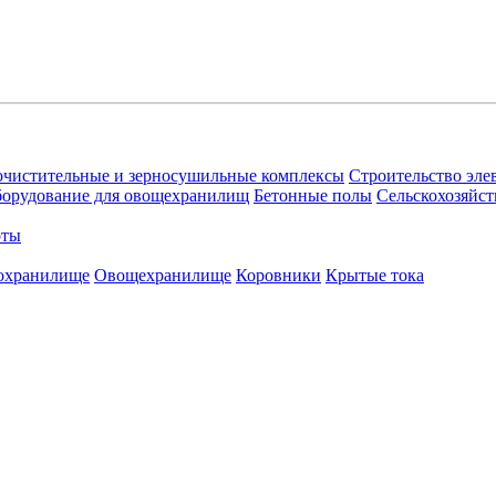
очистительные и зерносушильные комплексы
Строительство эле
орудование для овощехранилищ
Бетонные полы
Сельскохозяйст
оты
охранилище
Овощехранилищe
Коровники
Крытые тока