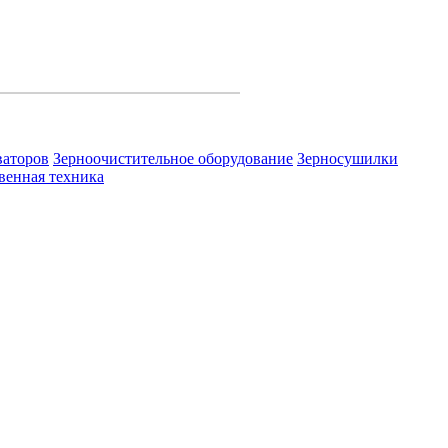
ваторов
Зерноочистительное оборудование
Зерносушилки
венная техника