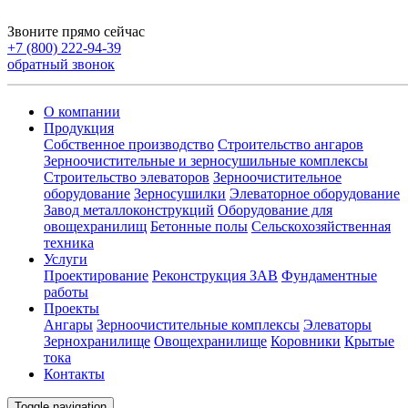
Звоните прямо сейчас
+7 (800) 222-94-39
обратный звонок
О компании
Продукция
Собственное производство
Строительство ангаров
Зерноочистительные и зерносушильные комплексы
Строительство элеваторов
Зерноочистительное
оборудование
Зерносушилки
Элеваторное оборудование
Завод металлоконструкций
Оборудование для
овощехранилищ
Бетонные полы
Сельскохозяйственная
техника
Услуги
Проектирование
Реконструкция ЗАВ
Фундаментные
работы
Проекты
Ангары
Зерноочистительные комплексы
Элеваторы
Зернохранилище
Овощехранилищe
Коровники
Крытые
тока
Контакты
Toggle navigation