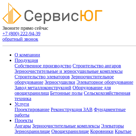
Звоните прямо сейчас
+7 (800) 222-94-39
обратный звонок
О компании
Продукция
Собственное производство
Строительство ангаров
Зерноочистительные и зерносушильные комплексы
Строительство элеваторов
Зерноочистительное
оборудование
Зерносушилки
Элеваторное оборудование
Завод металлоконструкций
Оборудование для
овощехранилищ
Бетонные полы
Сельскохозяйственная
техника
Услуги
Проектирование
Реконструкция ЗАВ
Фундаментные
работы
Проекты
Ангары
Зерноочистительные комплексы
Элеваторы
Зернохранилище
Овощехранилищe
Коровники
Крытые