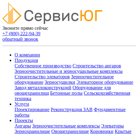
Звоните прямо сейчас
+7 (800) 222-94-39
обратный звонок
О компании
Продукция
Собственное производство
Строительство ангаров
Зерноочистительные и зерносушильные комплексы
Строительство элеваторов
Зерноочистительное
оборудование
Зерносушилки
Элеваторное оборудование
Завод металлоконструкций
Оборудование для
овощехранилищ
Бетонные полы
Сельскохозяйственная
техника
Услуги
Проектирование
Реконструкция ЗАВ
Фундаментные
работы
Проекты
Ангары
Зерноочистительные комплексы
Элеваторы
Зернохранилище
Овощехранилищe
Коровники
Крытые