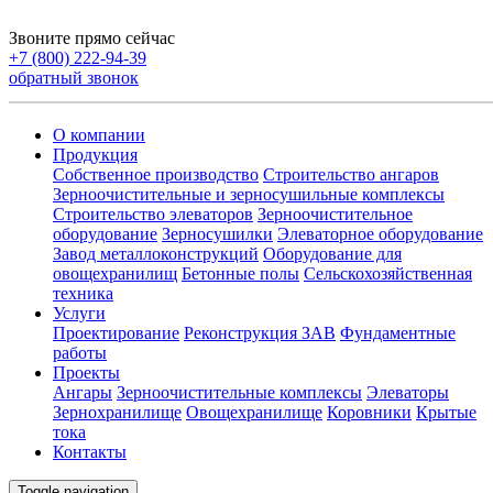
Звоните прямо сейчас
+7 (800) 222-94-39
обратный звонок
О компании
Продукция
Собственное производство
Строительство ангаров
Зерноочистительные и зерносушильные комплексы
Строительство элеваторов
Зерноочистительное
оборудование
Зерносушилки
Элеваторное оборудование
Завод металлоконструкций
Оборудование для
овощехранилищ
Бетонные полы
Сельскохозяйственная
техника
Услуги
Проектирование
Реконструкция ЗАВ
Фундаментные
работы
Проекты
Ангары
Зерноочистительные комплексы
Элеваторы
Зернохранилище
Овощехранилищe
Коровники
Крытые
тока
Контакты
Toggle navigation