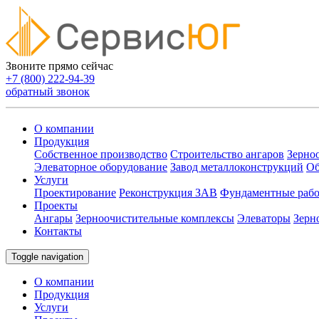
Звоните прямо сейчас
+7 (800) 222-94-39
обратный звонок
О компании
Продукция
Собственное производство
Строительство ангаров
Зерно
Элеваторное оборудование
Завод металлоконструкций
Об
Услуги
Проектирование
Реконструкция ЗАВ
Фундаментные раб
Проекты
Ангары
Зерноочистительные комплексы
Элеваторы
Зерн
Контакты
Toggle navigation
О компании
Продукция
Услуги