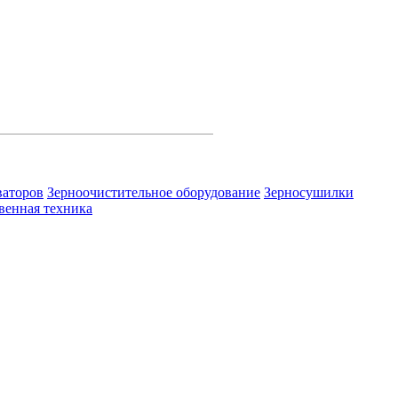
ваторов
Зерноочистительное оборудование
Зерносушилки
венная техника