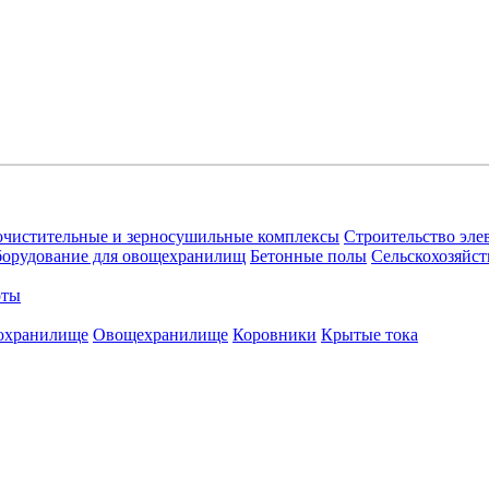
очистительные и зерносушильные комплексы
Строительство эле
орудование для овощехранилищ
Бетонные полы
Сельскохозяйст
оты
охранилище
Овощехранилищe
Коровники
Крытые тока